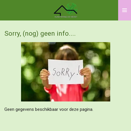
Ga
direct
naar
de
Sorry, (nog) geen info....
hoofdinhoud
Geen gegevens beschikbaar voor deze pagina.