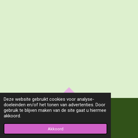
TOP
Deze website gebruikt cookies voor analyse-
doeleinden en/of het tonen van advertenties. Door
gebruik te blijven maken van de site gaat u hiermee
akkoord.
© 2022 - 2024 Kunstkring de Meent
Powered by
JouwWeb
Akkoord